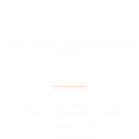
Nuestra visión es ver a las personas salvas, sanas, libres,
equipadas, discipuladas, empoderadas, sirviendo a Dios
con gratitud.
Contacto y direcciones
Cd. Miguel Alemán, Tamaulipas, México
Francisco I. Madero 217 zona centro, Miguel
Alemán C.P. 88300 Tamaulipas, México.
+52 (897) 972-2319
+52 (897)138 0007