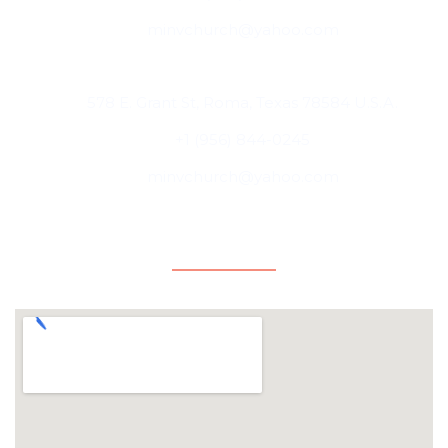
minvchurch@yahoo.com
Roma, Texas, USA
578 E. Grant St, Roma, Texas 78584 U.S.A.
+1 (956) 844-0245
minvchurch@yahoo.com
Ubicaciones
Cd. Miguel Alemán, Tamaulipas, México