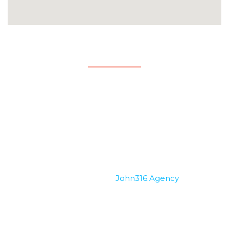
Enlaces
Nosotros
Ministerios
Ofrendar en línea
Copyright © 2026 MINV Church. Developed &
Maintenance by
John316.Agency