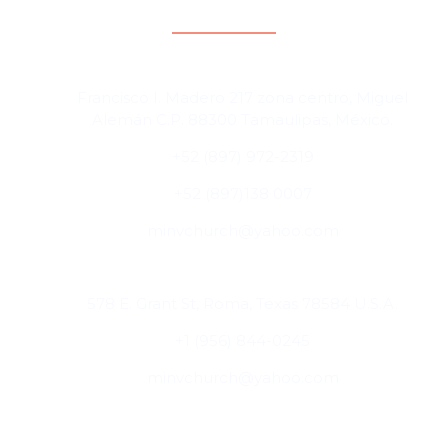
Contacto y direcciones
Cd. Miguel Alemán, Tamaulipas, México
Francisco I. Madero 217 zona centro, Miguel
Alemán C.P. 88300 Tamaulipas, México.
+52 (897) 972-2319
+52 (897)138 0007
minvchurch@yahoo.com
Roma, Texas, USA
578 E. Grant St, Roma, Texas 78584 U.S.A.
+1 (956) 844-0245
minvchurch@yahoo.com
Ubicaciones