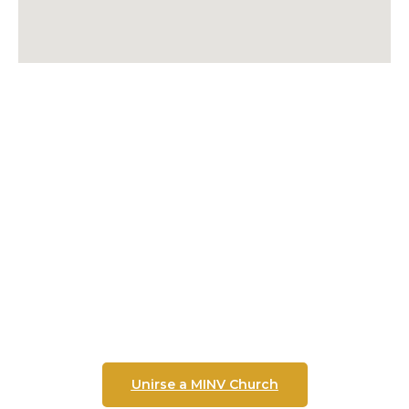
Sirve con nosotros...
Estamos seguros de que los momentos más
importantes de tu vida aún están por venir, y
deseamos fervientemente que la presencia del
Espíritu Santo se manifieste en nuestras
comunidades, así como también anhelamos
expandir el Reino de Dios en la tierra.
Unirse a MINV Church