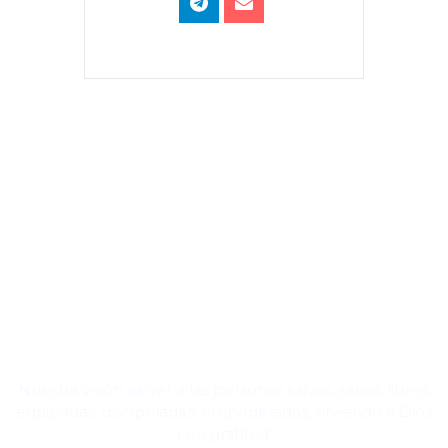
Nuestra visión es ver a las personas salvas, sanas, libres,
equipadas, discipuladas, empoderadas, sirviendo a Dios
con gratitud.