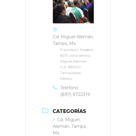
Cd. Miguel Alemán,
Tamps, Mx.
Francisco I. Madero
#217 zona centro,
Miguel Alemán
C.P. 88300
Tamaulipas,
México
Teléfono
(897) 9722319
CATEGORÍAS
Cd. Miguel
Alemán, Tamps,
Mx.