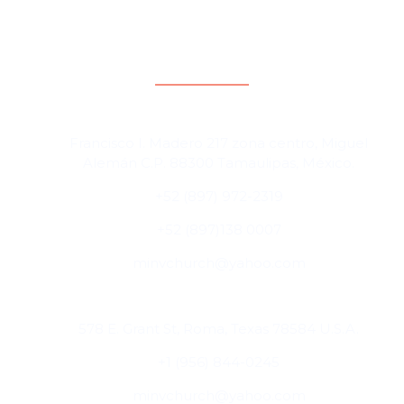
Contacto y direcciones
Cd. Miguel Alemán, Tamaulipas, México
Francisco I. Madero 217 zona centro, Miguel
Alemán C.P. 88300 Tamaulipas, México.
+52 (897) 972-2319
+52 (897)138 0007
minvchurch@yahoo.com
Roma, Texas, USA
578 E. Grant St, Roma, Texas 78584 U.S.A.
+1 (956) 844-0245
minvchurch@yahoo.com