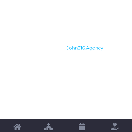
Ministerios
Ofrendar en línea
Copyright © 2026 MINV Church. Developed &
Maintenance by
John316.Agency