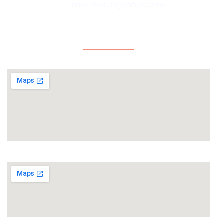
minvchurch@yahoo.com
Ubicaciones
Cd. Miguel Alemán, Tamaulipas, México
Roma, Texas, USA