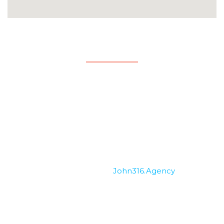
Enlaces
Nosotros
Ministerios
Ofrendar en línea
Copyright © 2026 MINV Church. Developed &
Maintenance by
John316.Agency