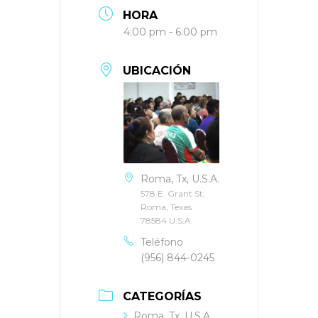
HORA
4:00 pm - 6:00 pm
UBICACIÓN
Roma, Tx, U.S.A.
578 E. Grant St,
Roma, Texas
78584 U.S.A.
Teléfono
(956) 844-0245
CATEGORÍAS
Roma, Tx, U.S.A