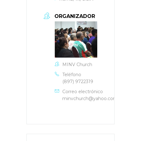
ORGANIZADOR
MINV Church
Teléfono
(897) 9722319
Correo electrónico
minvchurch@yahoo.com