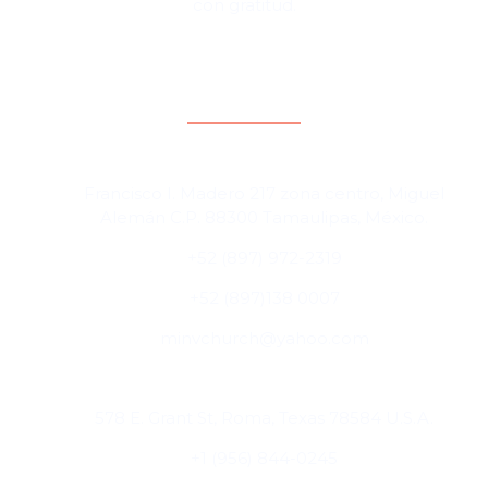
con gratitud.
Contacto y direcciones
Cd. Miguel Alemán, Tamaulipas, México
Francisco I. Madero 217 zona centro, Miguel
Alemán C.P. 88300 Tamaulipas, México.
+52 (897) 972-2319
+52 (897)138 0007
minvchurch@yahoo.com
Roma, Texas, USA
578 E. Grant St, Roma, Texas 78584 U.S.A.
+1 (956) 844-0245