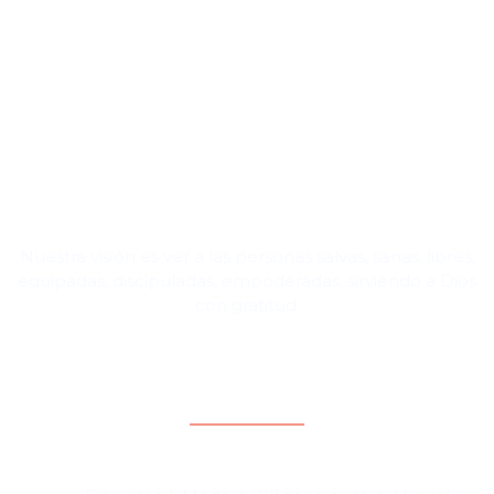
Nuestra visión es ver a las personas salvas, sanas, libres,
equipadas, discipuladas, empoderadas, sirviendo a Dios
con gratitud.
Contacto y direcciones
Cd. Miguel Alemán, Tamaulipas, México