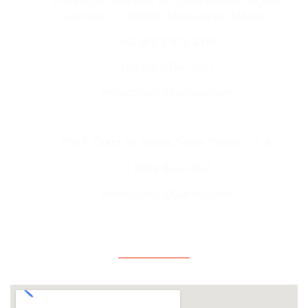
Francisco I. Madero 217 zona centro, Miguel
Alemán C.P. 88300 Tamaulipas, México.
+52 (897) 972-2319
+52 (897)138 0007
minvchurch@yahoo.com
Roma, Texas, USA
578 E. Grant St, Roma, Texas 78584 U.S.A.
+1 (956) 844-0245
minvchurch@yahoo.com
Ubicaciones
Cd. Miguel Alemán, Tamaulipas, México