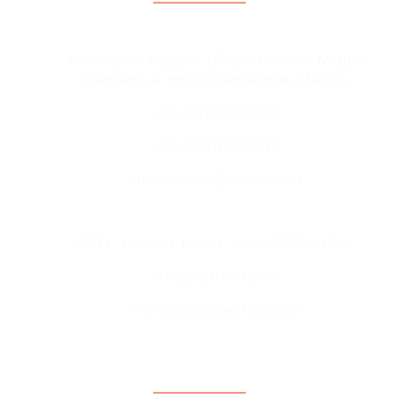
Cd. Miguel Alemán, Tamaulipas, México
Francisco I. Madero 217 zona centro, Miguel
Alemán C.P. 88300 Tamaulipas, México.
+52 (897) 972-2319
+52 (897)138 0007
minvchurch@yahoo.com
Roma, Texas, USA
578 E. Grant St, Roma, Texas 78584 U.S.A.
+1 (956) 844-0245
minvchurch@yahoo.com
Ubicaciones