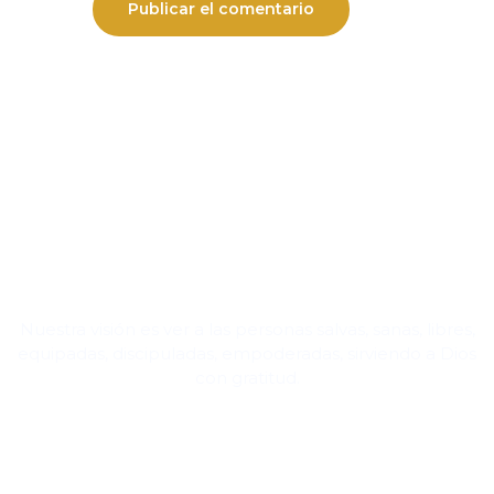
Nuestra visión es ver a las personas salvas, sanas, libres,
equipadas, discipuladas, empoderadas, sirviendo a Dios
con gratitud.
Contacto y direcciones